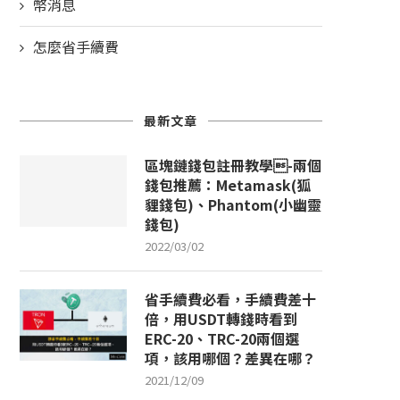
幣消息
怎麼省手續費
最新文章
區塊鏈錢包註冊教學-兩個
錢包推薦：Metamask(狐
貍錢包)、Phantom(小幽靈
錢包)
2022/03/02
省手續費必看，手續費差十
倍，用USDT轉錢時看到
ERC-20、TRC-20兩個選
項，該用哪個？差異在哪？
2021/12/09